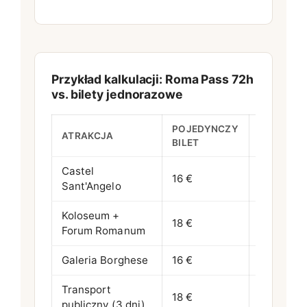
Przykład kalkulacji: Roma Pass 72h
vs. bilety jednorazowe
POJEDYNCZY
Z KARNE
ATRAKCJA
BILET
PASS 72 
Castel
bezpłatnie
16 €
Sant'Angelo
wybór)
Koloseum +
bezpłatni
18 €
Forum Romanum
wybór)
Galeria Borghese
16 €
2 € (obni
Transport
18 €
włącznie
publiczny (3 dni)