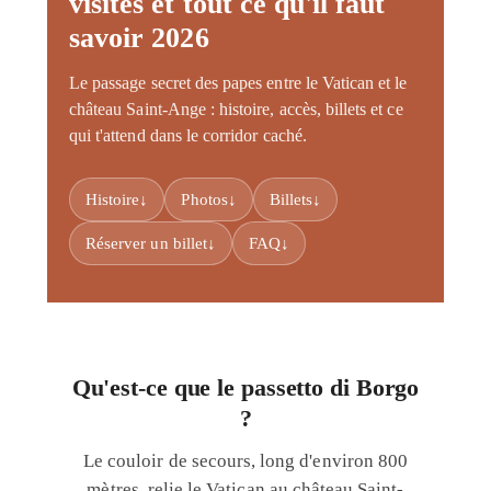
visites et tout ce qu'il faut
savoir 2026
Le passage secret des papes entre le Vatican et le
château Saint-Ange : histoire, accès, billets et ce
qui t'attend dans le corridor caché.
Histoire
↓
Photos
↓
Billets
↓
Réserver un billet
↓
FAQ
↓
Qu'est-ce que le passetto di Borgo
?
Le couloir de secours, long d'environ 800
mètres, relie le Vatican au château Saint-