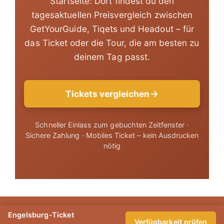
Startseite: Dort findest du den
tagesaktuellen Preisvergleich zwischen
GetYourGuide, Tiqets und Headout – für
das Ticket oder die Tour, die am besten zu
deinem Tag passt.
Tickets vergleichen
Schneller Einlass zum gebuchten Zeitfenster ·
Sichere Zahlung · Mobiles Ticket – kein Ausdrucken
nötig
© 2026 Castel-Sant-Angelo.com
Engelsburg-Ticket
Verfügbarkeit prüfen
Impressum
|
Datenschutz (DE)
|
Privacy Policy (EN)